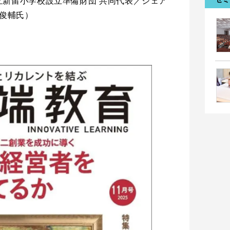
立新留小学校設立準備財団 共同代表／シェア
 俊輔氏）