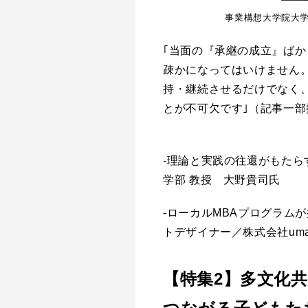
事業構想大学院大学
｢当面の『承継の成立』ば
疎かになってはいけません
持・継続させるだけでなく
とが不可欠です｣（記事一部
-理論と実践の往還がもたら
学部 教授 大野貴司氏
-ローカルMBAプログラム
トデザイナー／株式会社uma
【特集2】多文化