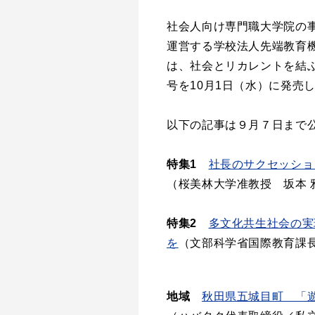
社会人向け専門職大学院の
運営する学校法人先端教育
は、社会とリカレントを結ぶ
号を10月1日（水）に発売
以下の記事は９月７日まで
特集1
社長のサクセッショ
（桜美林大学准教授 坂本 
特集2
多文化共生社会の実
を
（文部科学省国際教育課長
地域
秋田県五城目町 「