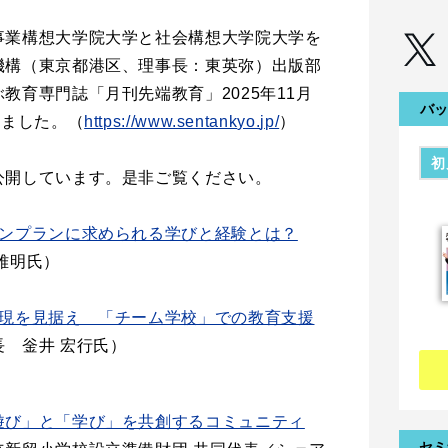
事業構想大学院大学と社会構想大学院大学を
機構（東京都港区、理事長：東英弥）出版部
教育専門誌「月刊先端教育」2025年11月
バッ
しました。（
https://www.sentank
y
o.
j
p/
）
初
公開しています。是非ご覧ください。
ンプランに求められる学びと経験とは？
雅明氏）
現を見据え 「チーム学校」での教育支援
 釡井 宏行氏）
遊び」と「学び」を共創するコミュニティ
セミ