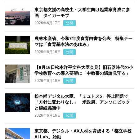
東京都支援の高校生・大学生向け起業家育成に参
画 タイガーモブ
2026年6月17日
公開
農林水産省、令和7年度食育白書を公表 特集テー
マは「食育基本法のあゆみ」
2026年6月16日
公開
【6月16日松本洋平文科大臣会見】旧石器時代の小
学校教育への導入要望に「中教審の議論見守る」
2026年6月16日
公開
松本尚デジタル大臣、「ミュトス5」停止問題で
「方針に変わりなし」 米政府、アンソロピック
と継続協議中
2026年6月16日
公開
東京都、デジタル・AX人材を育成する「都立学校
AI Lab」始動