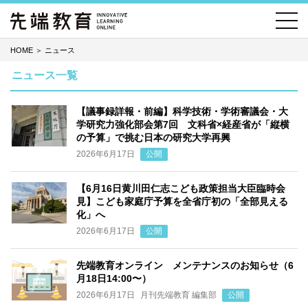
HOME
＞
ニュース
ニュース一覧
【議事録詳報・前編】科学技術・学術審議会・大
学研究力強化部会第7回 文科省×経産省が「縦横
の予算」で挑む日本の研究大学再興
2026年6月17日
公開
【6月16日黄川田仁志こども政策担当大臣臨時会
見】こども家庭庁予算を全省庁初の「全部見える
化」へ
2026年6月17日
公開
先端教育オンライン メンテナンスのお知らせ（6
月18日14:00〜）
2026年6月17日
月刊先端教育 編集部
公開