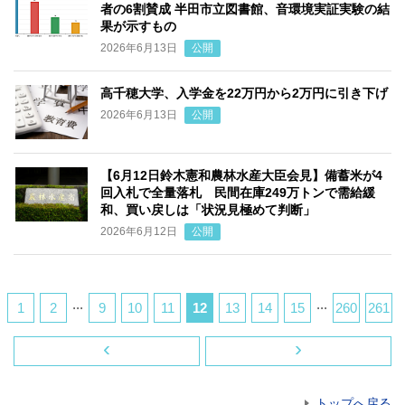
者の6割賛成 半田市立図書館、音環境実証実験の結
果が示すもの
2026年6月13日
公開
高千穂大学、入学金を22万円から2万円に引き下げ
2026年6月13日
公開
【6月12日鈴木憲和農林水産大臣会見】備蓄米が4
回入札で全量落札 民間在庫249万トンで需給緩
和、買い戻しは「状況見極めて判断」
2026年6月12日
公開
...
...
1
2
9
10
11
12
13
14
15
260
261
‹
›
トップへ戻る