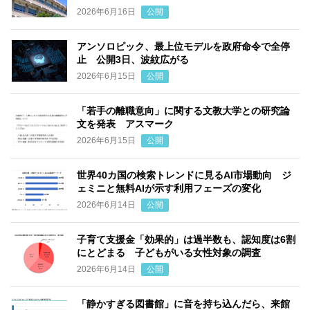
2026年6月16日
公開
アンソロピック、最上位モデルを政府命令で全停
止 公開3日、波紋広がる
2026年6月15日
公開
「若手の離職意向」に関する文教大学との研究論
文を発表 アスマーク
2026年6月15日
公開
世界40カ国の検索トレンドに見るAI市場動向 ジ
ェミニと無料AIが示す利用フェーズの変化
2026年6月14日
公開
子育て支援金「効果的」は過半数も、認知度は6割
にとどまる 子どもがいる女性対象の調査
2026年6月14日
公開
「静かすぎる図書館」に音を持ち込んだら、来館