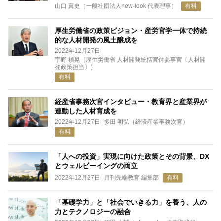
山口 真史（一般社団法人new-look 代表理事）
有料
厚生労働省の政策ビジョン・産労官学一体で持続
的な人材開発の風土醸成を
2022年12月27日
宇野 禎晃（厚生労働省 人材開発統括官付参事官〔人材開
発政策担当〕）
有料
経産省事務次官インタビュー・教育界と産業界が
連動した人材育成を
2022年12月27日
多田 明弘（経済産業事務次官）
有料
「人への投資」実現に向けた政策とその背景、DX
とウェルビーイングの両立
2022年12月27日
月刊先端教育 編集部
有料
「基礎学力」と「社会でいきる力」を養う、人の
力とテクノロジーの融合