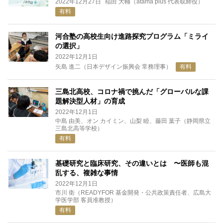
2022年12月27日
稲田 大輔（atama plus 代表取締役）
有料
河合塾の高校生向け進路探究プログラム「ミライ
の選択」
2022年12月1日
矢島 進二（日本デザイン振興会 常務理事）
有料
三島北高校、コロナ禍で挑んだ「グローバルな課
題解決型人材」の育成
2022年12月1日
中島 由美、オン カイミン、山梨 睦、藤田 葉子（静岡県立
三島北高等学校）
有料
基礎研究と臨床研究、その違いとは 〜医師も混
乱する、複雑な事情
2022年12月1日
市川 衛（READYFOR 基金開発・公共政策責任者、広島大
学医学部 客員准教授）
有料