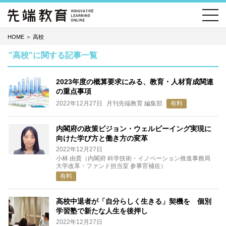
HOME
＞
高校
"高校"に関する記事一覧
2023年度の概算要求にみる、教育・人材育成関連
の重点事項
2022年12月27日
月刊先端教育 編集部
有料
内閣府の政策ビジョン・ウェルビーイング実現に
向けた学び方と働き方の変革
2022年12月27日
小林 由貴（内閣府 科学技術・イノベーション推進事務局
大学改革・ファンド担当室 参事官補佐）
有料
高校中退者が「自分らしく生きる」契機を 個別
学習塾で新たな人生を後押し
2022年12月27日