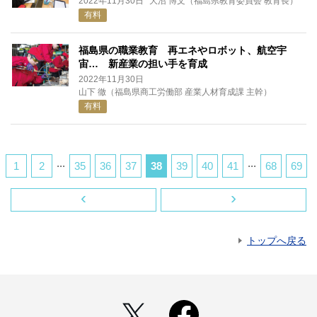
2022年11月30日
大沼 博文（福島県教育委員会 教育長）
有料
福島県の職業教育 再エネやロボット、航空宇
宙… 新産業の担い手を育成
2022年11月30日
山下 徹（福島県商工労働部 産業人材育成課 主幹）
有料
...
...
1
2
35
36
37
38
39
40
41
68
69
‹
›
トップへ戻る