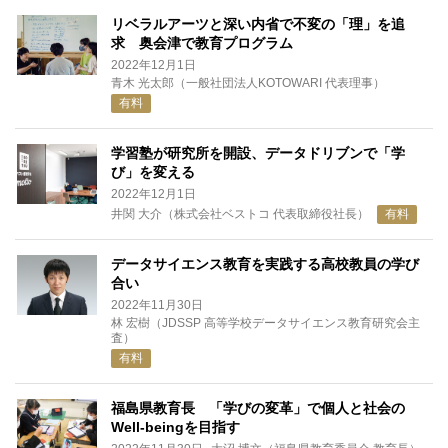
リベラルアーツと深い内省で不変の「理」を追
求 奥会津で教育プログラム
2022年12月1日
青木 光太郎（一般社団法人KOTOWARI 代表理事）
有料
学習塾が研究所を開設、データドリブンで「学
び」を変える
2022年12月1日
井関 大介（株式会社ベストコ 代表取締役社長）
有料
データサイエンス教育を実践する高校教員の学び
合い
2022年11月30日
林 宏樹（JDSSP 高等学校データサイエンス教育研究会主
査）
有料
福島県教育長 「学びの変革」で個人と社会の
Well-beingを目指す