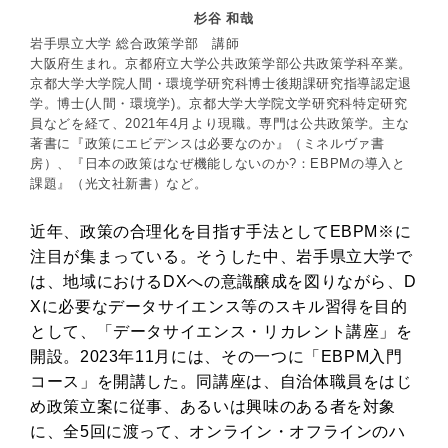
杉谷 和哉
岩手県立大学 総合政策学部 講師
大阪府生まれ。京都府立大学公共政策学部公共政策学科卒業。
京都大学大学院人間・環境学研究科博士後期課研究指導認定退
学。博士(人間・環境学)。京都大学大学院文学研究科特定研究
員などを経て、2021年4月より現職。専門は公共政策学。主な
著書に『政策にエビデンスは必要なのか』（ミネルヴァ書
房）、『日本の政策はなぜ機能しないのか?：EBPMの導入と
課題』（光文社新書）など。
近年、政策の合理化を目指す手法としてEBPM※に
注目が集まっている。そうした中、岩手県立大学で
は、地域におけるDXへの意識醸成を図りながら、D
Xに必要なデータサイエンス等のスキル習得を目的
として、「データサイエンス・リカレント講座」を
開設。2023年11月には、その一つに「EBPM入門
コース」を開講した。同講座は、自治体職員をはじ
め政策立案に従事、あるいは興味のある者を対象
に、全5回に渡って、オンライン・オフラインのハ