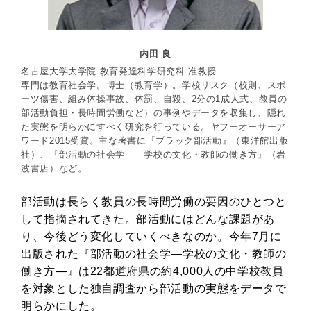
内田 良
名古屋大学大学院 教育発達科学研究科 准教授
専門は教育社会学。博士（教育学）。学校リスク（校則、スポ
ーツ傷害、組み体操事故、体罰、自殺、2分の1成人式、教員の
部活動負担・長時間労働など）の事例やデータを収集し、隠れ
た実態を明らかにすべく研究を行っている。ヤフーオーサーア
ワード2015受賞。主な著書に『ブラック部活動』（東洋館出版
社）、『部活動の社会学――学校の文化・教師の働き方』（岩
波書店）など。
部活動は長らく教員の長時間労働の要因のひとつと
して指摘されてきた。部活動にはどんな課題があ
り、今後どう変化していくべきなのか。今年7月に
出版された『部活動の社会学―学校の文化・教師の
働き方―』は22都道府県の約4,000人の中学校教員
を対象とした独自調査から部活動の実態をデータで
明らかにした。