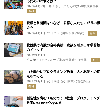
るための評価とは？
2023年6月29日
藤原 さと（こたえのない学校代表理事）
有料
愛媛と首都圏をつなげ、多様な人たちに成長の機
会を
2023年6月1日
豊田 昌代（洒落 代表取締役）
有料
愛媛県で有数の合格実績、意欲を引き出す学習塾
のメソッド
2023年6月1日
﨑山 浩（寺小屋グループ 取締役 常務執行役員）
有料
山を舞台にプログラミング教育、人と林業との接
点をつくる
2023年6月1日
武田 惇奨（武田林業 代表取締役）
有料
創造性を育むITものづくり教室 プログラミング
教育のSTEAM化を加速