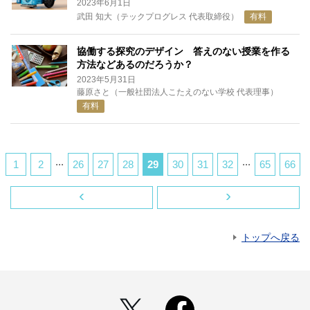
2023年6月1日
武田 知大（テックプログレス 代表取締役）
有料
協働する探究のデザイン 答えのない授業を作る
方法などあるのだろうか？
2023年5月31日
藤原さと（一般社団法人こたえのない学校 代表理事）
有料
...
...
1
2
26
27
28
29
30
31
32
65
66
‹
›
トップへ戻る