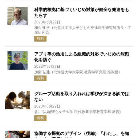
科学的根拠に基づくいじめ対策が健全な発達をも
たらす
2023年6月29日
和久田 学（公益社団法人子どもの発達科学研究所所長・主
席研究員）
有料
アプリ等の活用による組織的対応でいじめの深刻
化を防ぐ
2023年6月29日
加藤 弘通（北海道大学大学院 教育学研究院 准教授）
有料
グループ活動を取り入れれば学びが深まる訳では
ない
2023年6月29日
益川 弘如(聖心女子大学 現代教養学部教育学科 教授)
有料
協働する探究のデザイン（後編）「わたし」を知