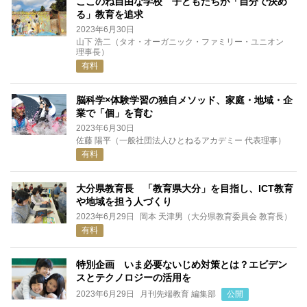
ここのね自由な学校 子どもたちが「自分で決め
る」教育を追求
2023年6月30日
山下 浩二（タオ・オーガニック・ファミリー・ユニオン
理事長）
有料
脳科学×体験学習の独自メソッド、家庭・地域・企
業で「個」を育む
2023年6月30日
佐藤 陽平（一般社団法人ひとねるアカデミー 代表理事）
有料
大分県教育長 「教育県大分」を目指し、ICT教育
や地域を担う人づくり
2023年6月29日
岡本 天津男（大分県教育委員会 教育長）
有料
特別企画 いま必要ないじめ対策とは？エビデン
スとテクノロジーの活用を
2023年6月29日
月刊先端教育 編集部
公開