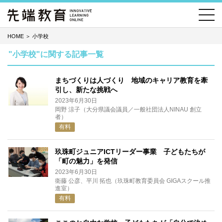
HOME
＞
小学校
"小学校"に関する記事一覧
まちづくりは人づくり 地域のキャリア教育を牽
引し、新たな挑戦へ
2023年6月30日
岡野 涼子（大分県議会議員／一般社団法人NINAU 創立
者）
有料
玖珠町ジュニアICTリーダー事業 子どもたちが
「町の魅力」を発信
2023年6月30日
衛藤 公彦、平川 拓也（玖珠町教育委員会 GIGAスクール推
進室）
有料