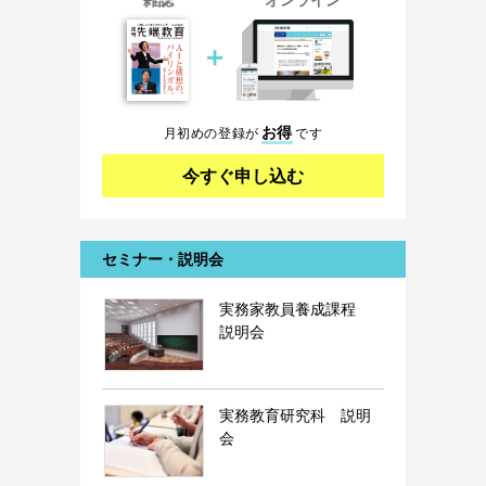
雑誌
オンライン
＋
お得
月初めの登録が
です
今すぐ申し込む
セミナー・説明会
実務家教員養成課程
説明会
実務教育研究科 説明
会