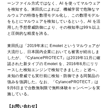
ーンファイル方式ではなく、AI を使ってマルウェア
を検知する。東田氏によれば、機械学習で危険なマ
ルウェアの特徴を数理モデル化し、この数理モデル
をもとにマルウェアを検知しているという。AI を活
用した予想脅威防御により、その検知率は99％以上
と圧倒的な精度を誇る。
東田氏は「2019年末に Emotet というマルウェアが
大流行し、日本国内企業においても被害が続出しま
したが、『CylancePROTECT』は2019年11月に確
認された新タイプの Emotet を、2016年6月にリリ
ースした検知エンジンで検知できました」と述べ、
未知の脅威でも実行前に検知・防御できる同製品の
強みを強調した。なお、「CylancePROTECT」は
9月6日まで台数無制限で無料体験キャンペーンを実
施している。
【お問い合わせ】