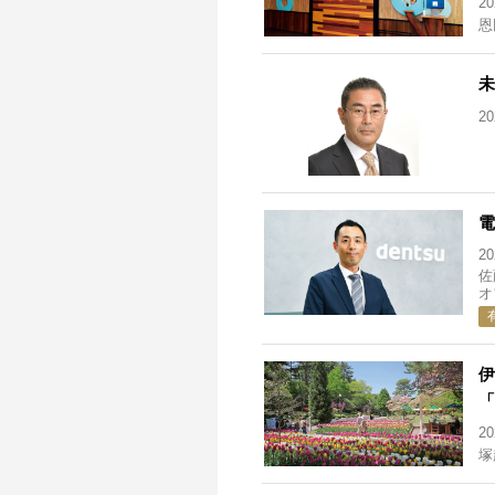
2
恩
未
2
電
2
佐
オ
伊
「
2
塚