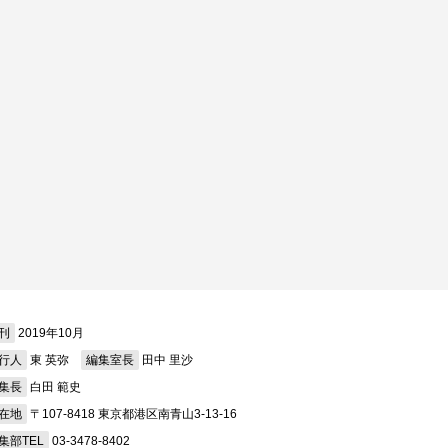
刊
2019年10月
行人
東 英弥
編集室長
田中 里沙
集長
白田 範史
在地
〒107-8418 東京都港区南青山3-13-16
集部TEL
03-3478-8402