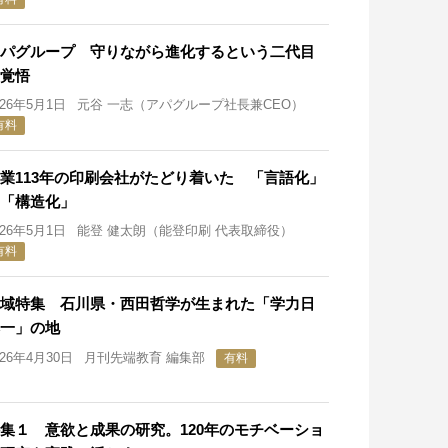
パグループ 守りながら進化するという二代目
覚悟
026年5月1日
元谷 一志（アパグループ社長兼CEO）
有料
業113年の印刷会社がたどり着いた 「言語化」
「構造化」
026年5月1日
能登 健太朗（能登印刷 代表取締役）
有料
域特集 石川県・西田哲学が生まれた「学力日
一」の地
026年4月30日
月刊先端教育 編集部
有料
集１ 意欲と成果の研究。120年のモチベーショ