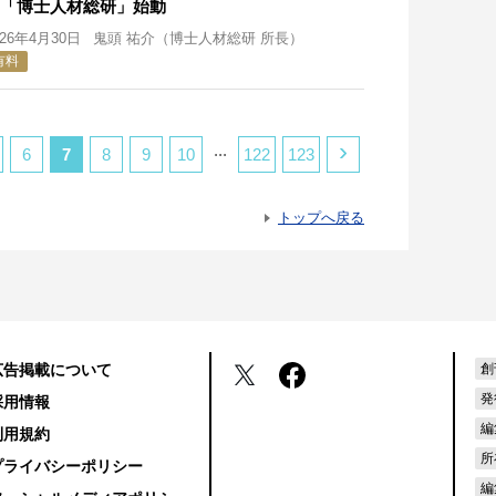
「博士人材総研」始動
026年4月30日
鬼頭 祐介（博士人材総研 所長）
有料
›
...
6
7
8
9
10
122
123
トップへ戻る
広告掲載について
創
発
採用情報
編
利用規約
所
プライバシーポリシー
編