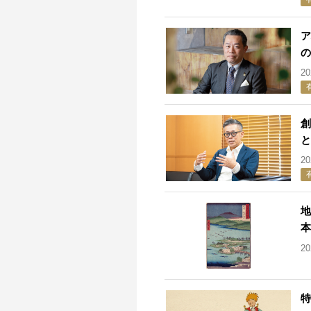
ア
の
2
創
と
2
地
本
2
特