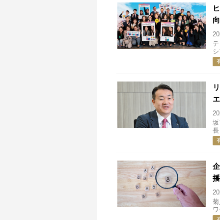
ヒ
向
2
テ
シ
リ
エ
2
坂
長
企
播
2
菊
ワ