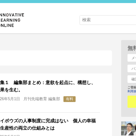
無
集１ 編集部まとめ：意欲を起点に、構想し、
ご登
果を生む。
利用
026年5月1日
月刊先端教育 編集部
有料
イボウズの人事制度に完成はない 個人の幸福
生産性の両立の仕組みとは