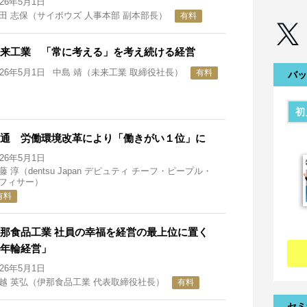
026年5月1日
田 志保（サイボウズ 人事本部 副本部長）
有料
来工業 「常に考える」を考え続ける経営
026年5月1日
中島 靖（未来工業 取締役社長）
有料
バッ
初
通 労働環境改革により「働きがい１位」に
026年5月1日
藤 淳（dentsu Japan デピュティ チーフ・ピープル・
フィサー）
有料
那食品工業 社員の幸福を経営の最上位に置く
年輪経営」
026年5月1日
越 英弘（伊那食品工業 代表取締役社長）
有料
セミ