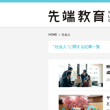
HOME
＞
社会人
"社会人"に関する記事一覧
特
成
2
サ
と