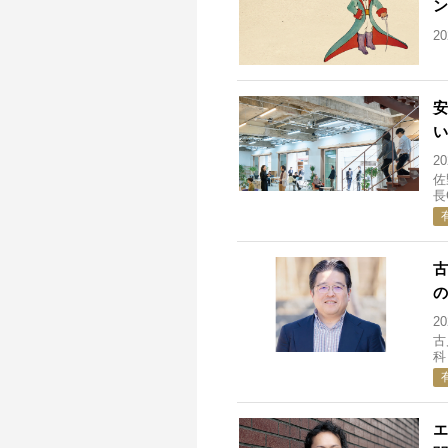
ン
2
安
い
2
佐
長
古
の
2
古
科
エ