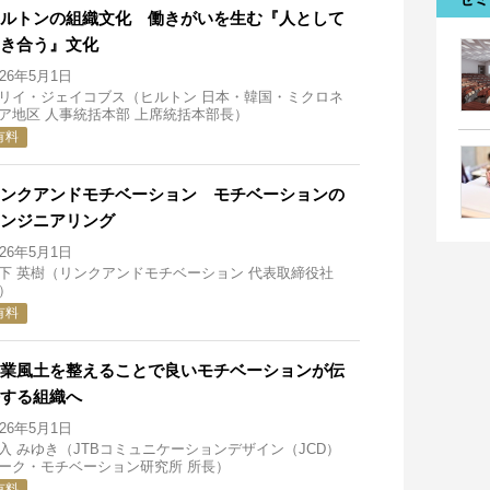
ルトンの組織文化 働きがいを生む『人として
き合う』文化
026年5月1日
リイ・ジェイコブス（ヒルトン 日本・韓国・ミクロネ
ア地区 人事統括本部 上席統括本部長）
有料
ンクアンドモチベーション モチベーションの
ンジニアリング
026年5月1日
下 英樹（リンクアンドモチベーション 代表取締役社
）
有料
業風土を整えることで良いモチベーションが伝
する組織へ
026年5月1日
入 みゆき（JTBコミュニケーションデザイン（JCD）
ーク・モチベーション研究所 所長）
有料