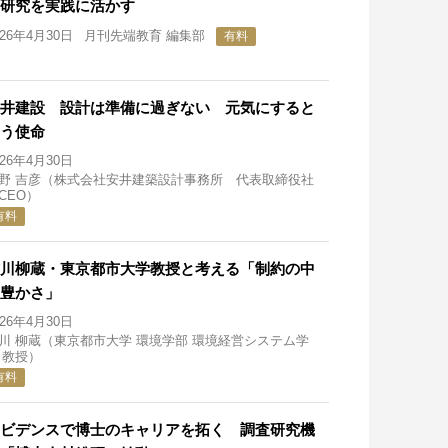
研究を実践に活かす
026年4月30日
月刊先端教育 編集部
有料
井建設 設計は準備に過ぎない 元気にすると
う使命
026年4月30日
野 吉彦（株式会社安井建築設計事務所 代表取締役社
CEO）
有料
川柳蔵・東京都市大学教授と考える「制約の中
豊かさ」
026年4月30日
川 柳蔵（東京都市大学 環境学部 環境経営システム学
 教授）
有料
ビデンスで博士のキャリアを拓く 調査研究機