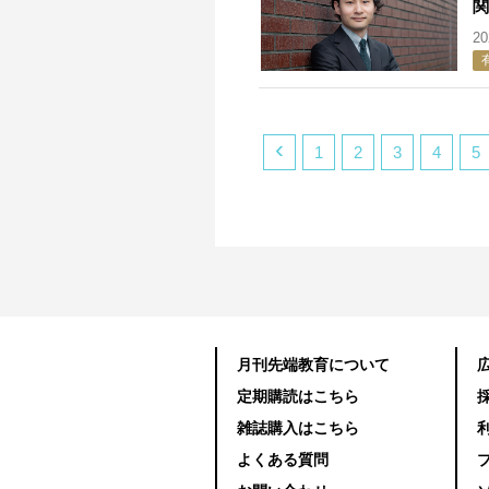
関
2
‹
1
2
3
4
5
月刊先端教育について
定期購読はこちら
雑誌購入はこちら
よくある質問