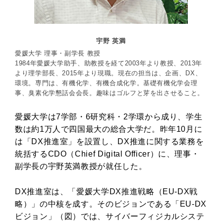
宇野 英満
愛媛大学 理事・副学長 教授
1984年愛媛大学助手、助教授を経て2003年より教授、2013年
より理学部長、2015年より現職。現在の担当は、企画、DX、
環境。専門は、有機化学、有機合成化学。基礎有機化学会理
事、臭素化学懇話会会長。趣味はゴルフと芽を出させること。
愛媛大学は7学部・6研究科・2学環から成り、学生
数は約1万人で四国最大の総合大学だ。昨年10月に
は「DX推進室」を設置し、DX推進に関する業務を
統括するCDO（Chief Digital Officer）に、理事・
副学長の宇野英満教授が就任した。
DX推進室は、「愛媛大学DX推進戦略（EU-DX戦
略）」の中核を成す。そのビジョンである「EU-DX
ビジョン」（図）では、サイバーフィジカルシステ