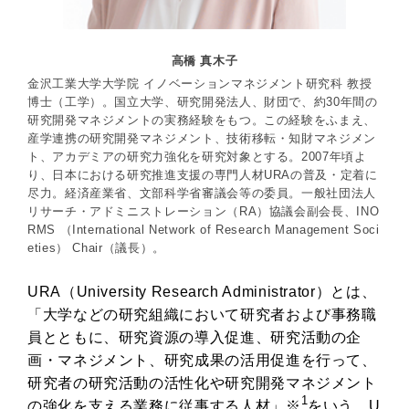
高橋 真木子
金沢工業大学大学院 イノベーションマネジメント研究科 教授
博士（工学）。国立大学、研究開発法人、財団で、約30年間の
研究開発マネジメントの実務経験をもつ。この経験をふまえ、
産学連携の研究開発マネジメント、技術移転・知財マネジメン
ト、アカデミアの研究力強化を研究対象とする。2007年頃よ
り、日本における研究推進支援の専門人材URAの普及・定着に
尽力。経済産業省、文部科学省審議会等の委員。一般社団法人
リサーチ・アドミニストレーション（RA）協議会副会長、INO
RMS （International Network of Research Management Soci
eties） Chair（議長）。
URA（University Research Administrator）とは、
「大学などの研究組織において研究者および事務職
員とともに、研究資源の導入促進、研究活動の企
画・マネジメント、研究成果の活用促進を行って、
研究者の研究活動の活性化や研究開発マネジメント
1
の強化を支える業務に従事する人材」※
をいう。U