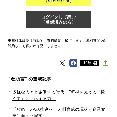
（初月無料※）
ログインして読む
（登録済みの方）
※無料体験後は自動的に有料購読に移行します。無料期間内に
解約しても解約金は発生しません。
印刷
"巻頭言" の連載記事
多様な人々と協働する時代 DE&Iを支える「聞
く力」と「伝える力」
「攻め」のGX推進へ 人材育成の現状と企業変
革に向けた展望