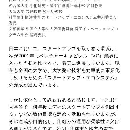
名古屋大学 学術研究・産学官連携推進本部 客員教授
大阪大学 共創機構 招へい教授
科学技術振興機構 スタートアップ・エコシステム共創委員会
委員
文部科学省 国立大学法人評価委員会 官民イノベーションプロ
グラム部会 臨時委員
日本において、スタートアップを取り巻く環境は、
私が2001年にベンチャーキャピタル（VC）業界に
入った当初と比べると、着実に進展しています。現
在も全国の大学で、大学発の技術を効率的に事業化
し続けるための『スタートアップ・エコシステム』
の形成が進んでいます。
しかし依然として課題もあると感じます。1つ目は
大学等で「何年後に何社のスタートアップを創出す
る」などの数値目標を定めて活動されていますが、
その達成が目的化し、仕組みの運用が柔軟性に欠け
る側面がある点です。2つ目は都市と地方の差で