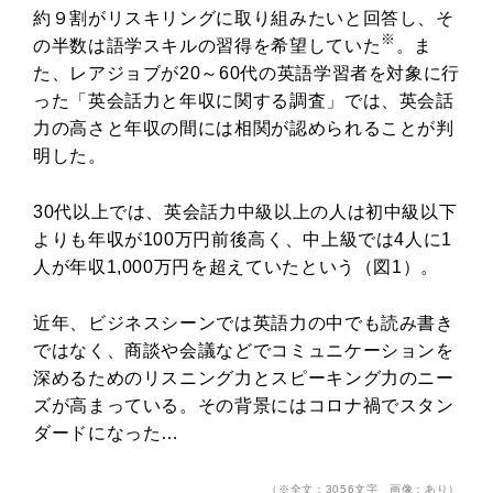
約９割がリスキリングに取り組みたいと回答し、そ
※
の半数は語学スキルの習得を希望していた
。ま
た、レアジョブが20～60代の英語学習者を対象に行
った「英会話力と年収に関する調査」では、英会話
力の高さと年収の間には相関が認められることが判
明した。
30代以上では、英会話力中級以上の人は初中級以下
よりも年収が100万円前後高く、中上級では4人に1
人が年収1,000万円を超えていたという（図1）。
近年、ビジネスシーンでは英語力の中でも読み書き
ではなく、商談や会議などでコミュニケーションを
深めるためのリスニング力とスピーキング力のニー
ズが高まっている。その背景にはコロナ禍でスタン
ダードになった…
（※全文：3056文字 画像：あり）