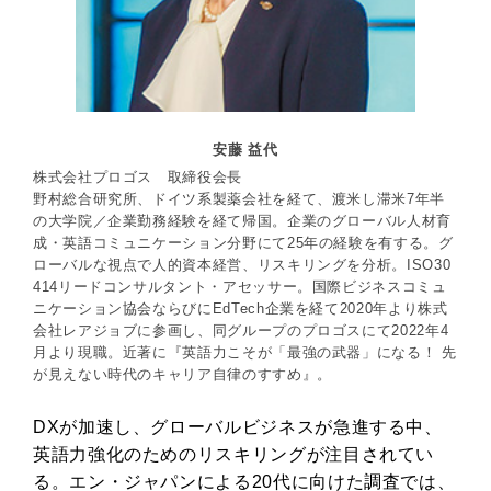
安藤 益代
株式会社プロゴス 取締役会長
野村総合研究所、ドイツ系製薬会社を経て、渡米し滞米7年半
の大学院／企業勤務経験を経て帰国。企業のグローバル人材育
成・英語コミュニケーション分野にて25年の経験を有する。グ
ローバルな視点で人的資本経営、リスキリングを分析。ISO30
414リードコンサルタント・アセッサー。国際ビジネスコミュ
ニケーション協会ならびにEdTech企業を経て2020年より株式
会社レアジョブに参画し、同グループのプロゴスにて2022年4
月より現職。近著に『英語力こそが「最強の武器」になる！ 先
が見えない時代のキャリア自律のすすめ』。
DXが加速し、グローバルビジネスが急進する中、
英語力強化のためのリスキリングが注目されてい
る。エン・ジャパンによる20代に向けた調査では、