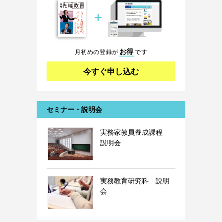
＋
お得
月初めの登録が
です
今すぐ申し込む
セミナー・説明会
実務家教員養成課程
説明会
実務教育研究科 説明
会