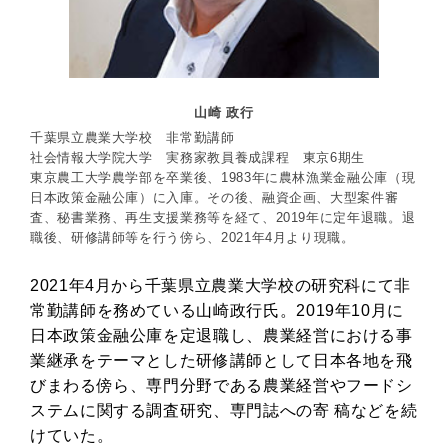
山崎 政行
千葉県立農業大学校 非常勤講師
社会情報大学院大学 実務家教員養成課程 東京6期生
東京農工大学農学部を卒業後、1983年に農林漁業金融公庫（現
日本政策金融公庫）に入庫。その後、融資企画、大型案件審
査、秘書業務、再生支援業務等を経て、2019年に定年退職。退
職後、研修講師等を行う傍ら、2021年4月より現職。
2021年4月から千葉県立農業大学校の研究科にて非
常勤講師を務めている山崎政行氏。2019年10月に
日本政策金融公庫を定退職し、農業経営における事
業継承をテーマとした研修講師として日本各地を飛
びまわる傍ら、専門分野である農業経営やフードシ
ステムに関する調査研究、専門誌への寄 稿などを続
けていた。