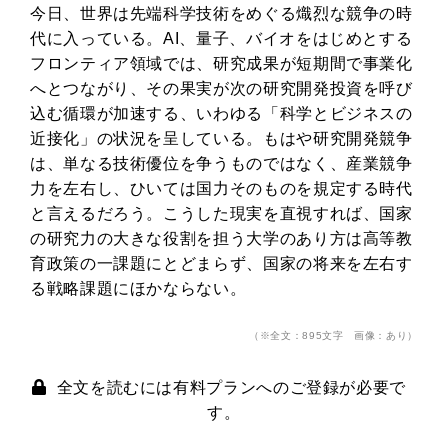
今日、世界は先端科学技術をめぐる熾烈な競争の時
代に入っている。AI、量子、バイオをはじめとする
フロンティア領域では、研究成果が短期間で事業化
へとつながり、その果実が次の研究開発投資を呼び
込む循環が加速する、いわゆる「科学とビジネスの
近接化」の状況を呈している。もはや研究開発競争
は、単なる技術優位を争うものではなく、産業競争
力を左右し、ひいては国力そのものを規定する時代
と言えるだろう。こうした現実を直視すれば、国家
の研究力の大きな役割を担う大学のあり方は高等教
育政策の一課題にとどまらず、国家の将来を左右す
る戦略課題にほかならない。
（※全文：895文字 画像：あり）
全文を読むには有料プランへのご登録が必要で
す。