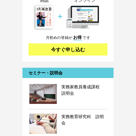
雑誌
オンライン
＋
お得
月初めの登録が
です
今すぐ申し込む
セミナー・説明会
実務家教員養成課程
説明会
実務教育研究科 説明
会