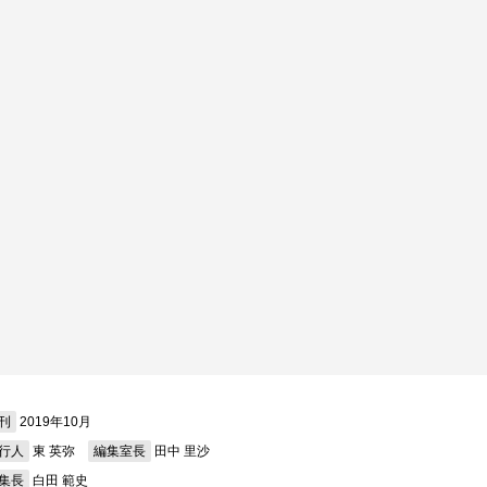
刊
2019年10月
行人
東 英弥
編集室長
田中 里沙
集長
白田 範史