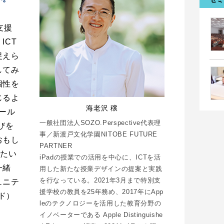
支援
ICT
捉えら
してみ
個性を
じるよ
海老沢 穣
クール
一般社団法人SOZO.Perspective代表理
びを
事／新渡戸文化学園NITOBE FUTURE
おもし
PARTNER
きたい
iPadの授業での活用を中心に、ICTを活
一緒
用した新たな授業デザインの提案と実践
を行なっている。2021年3月まで特別支
ュニテ
援学校の教員を25年務め、2017年にApp
エド）
leのテクノロジーを活用した教育分野の
イノベーターである Apple Distinguishe