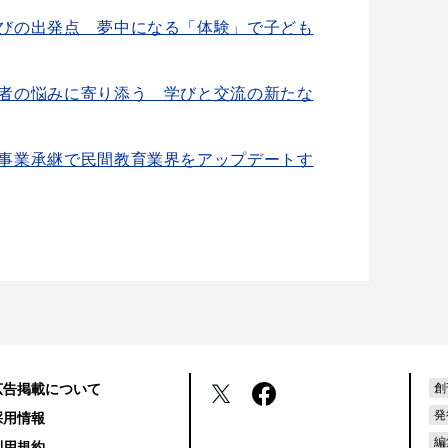
びの出発点 夢中になる「体験」で子ども
者の悩みに寄り添う 学びと交流の新たな
事業承継で民間教育業界をアップデートす
広告掲載について
創
発
採用情報
編
利用規約