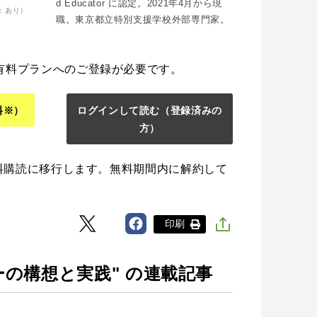
d Educator に認定。2021年4月から現
：あり）
職。東京都立特別支援学校外部専門家。
有料プランへのご登録が必要です。
料※）
ログインして読む
（登録済みの
方）
料購読に移行します。無料期間内に解約して
印刷
ーの構想と実践" の連載記事