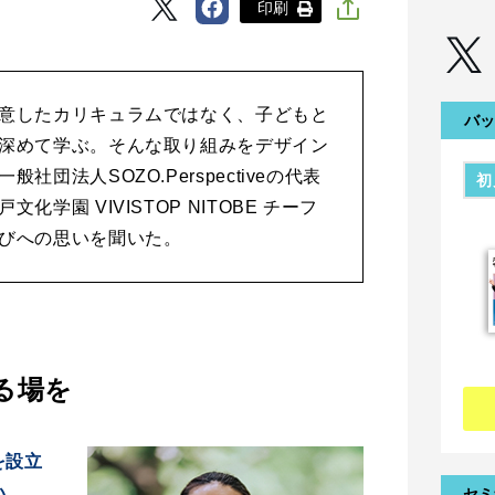
印刷
意したカリキュラムではなく、子どもと
バッ
深めて学ぶ。そんな取り組みをデザイン
社団法人SOZO.Perspectiveの代表
初
学園 VIVISTOP NITOBE チーフ
びへの思いを聞いた。
る場を
を設立
い。
セミ