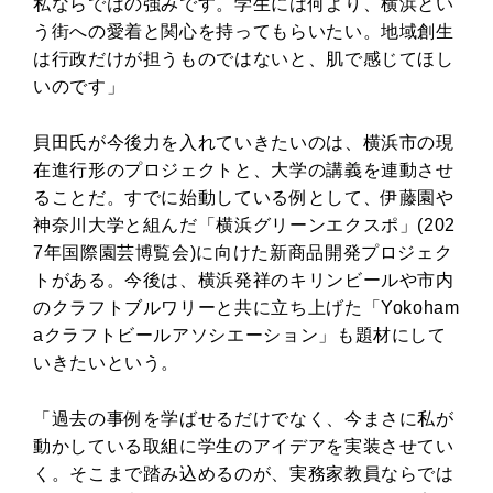
私ならではの強みです。学生には何より、横浜とい
う街への愛着と関心を持ってもらいたい。地域創生
は行政だけが担うものではないと、肌で感じてほし
いのです」
貝田氏が今後力を入れていきたいのは、横浜市の現
在進行形のプロジェクトと、大学の講義を連動させ
ることだ。すでに始動している例として、伊藤園や
神奈川大学と組んだ「横浜グリーンエクスポ」(202
7年国際園芸博覧会)に向けた新商品開発プロジェク
トがある。今後は、横浜発祥のキリンビールや市内
のクラフトブルワリーと共に立ち上げた「Yokoham
aクラフトビールアソシエーション」も題材にして
いきたいという。
「過去の事例を学ばせるだけでなく、今まさに私が
動かしている取組に学生のアイデアを実装させてい
く。そこまで踏み込めるのが、実務家教員ならでは