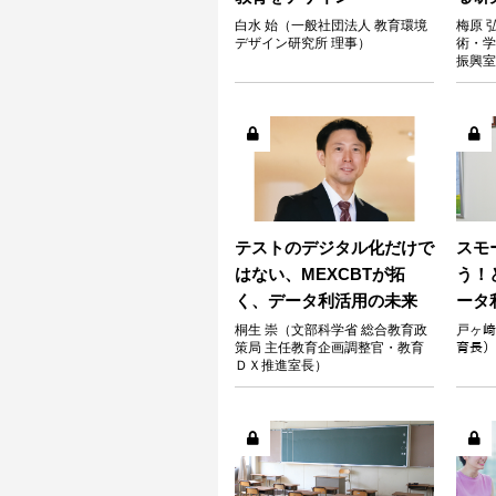
白水 始（一般社団法人 教育環境
梅原 
デザイン研究所 理事）
術・学
振興室
テストのデジタル化だけで
スモ
はない、MEXCBTが拓
う！
く、データ利活用の未来
ータ
桐生 崇（文部科学省 総合教育政
戸ヶ﨑
策局 主任教育企画調整官・教育
育長）
ＤＸ推進室長）