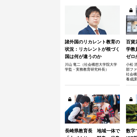
諸外国のリカレント教育の
百貨
状況：リカレントが根づく
学教
国は何が違うのか
ゼロ
川山 竜二（社会構想大学院大学
小松 
学監・実務教育研究科長）
部ファ
社会構
養成課
長崎県教育長 地域一体で
数字