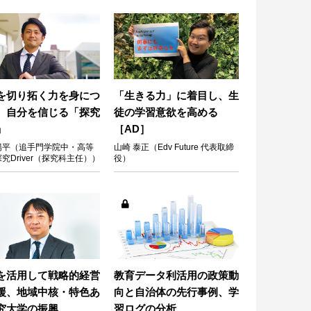
を切り拓く力を身につ
「生きる力」に着目し、生
、自分を信じる「探究
徒の学習意欲を高める
」
［AD］
陽平（追手門学院中・高等
山崎 泰正（Edv Future 代表取締
探究Driver（探究科主任））
役）
を活用して戦略的経営
教育データ利活用の政策動
援、地域中核・特色あ
向と自治体の先行事例、学
究大学の振興
習ログの分析