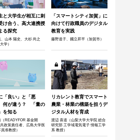
生と大学生が相互に刺
「スマートシティ加賀」に
受け合う、高大連携授
向けて行政職員のデジタル
よる探究
教育を実践
薫、山本 陽史、大杉 尚之
藤野道子、國立昇平（加賀市）
大学）
に「良い」と「悪
リカレント教育でスマート
、何が違う？ 「量の
農業・林業の構築を担うデ
」を知る
ジタル人材を育成
衛（READYFOR 基金開
渡辺 喜道（山梨大学大学院 総合
共政策責任者、広島大学医
研究部 工学域電気電子 情報工学
客員准教授）
系 教授）