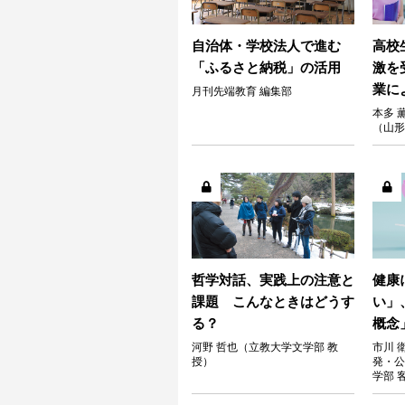
自治体・学校法人で進む
高校
「ふるさと納税」の活用
激を
業に
月刊先端教育 編集部
本多 
（山形
哲学対話、実践上の注意と
健康
課題 こんなときはどうす
い」
る？
概念
河野 哲也（立教大学文学部 教
市川 
授）
発・公
学部 