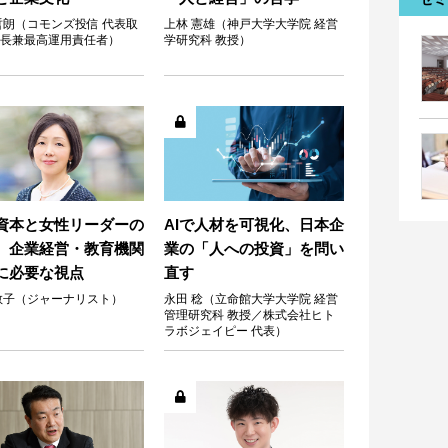
哲朗（コモンズ投信 代表取
上林 憲雄（神戸大学大学院 経営
長兼最高運用責任者）
学研究科 教授）
資本と女性リーダーの
AIで人材を可視化、日本企
 企業経営・教育機関
業の「人への投資」を問い
に必要な視点
直す
敬子（ジャーナリスト）
永田 稔（立命館大学大学院 経営
管理研究科 教授／株式会社ヒト
ラボジェイピー 代表）