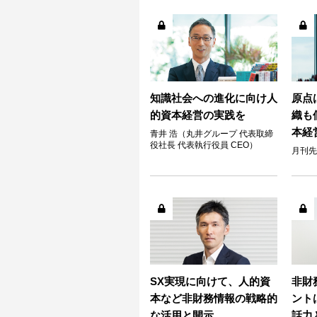
知識社会への進化に向け人
原点
的資本経営の実践を
織も
本経
青井 浩（丸井グループ 代表取締
役社長 代表執行役員 CEO）
月刊先
SX実現に向けて、人的資
非財
本など非財務情報の戦略的
ント
な活用と開示
話力