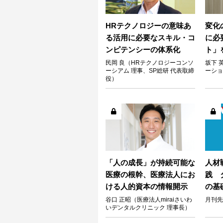
HRテクノロジーの意味あ
変化
る活用に必要なスキル・コ
に必
ンピテンシーの体系化
ト」
民岡 良（HRテクノロジーコンソ
坂下 
ーシアム 理事、SP総研 代表取締
ーショ
役）
「人の成長」が持続可能な
人材
医療の根幹、医療法人にお
践 
ける人的資本の情報開示
の基
谷口 正昭（医療法人miraiさいわ
月刊先
いデンタルクリニック 理事長）