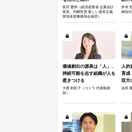
長宗 豊和（経済産業省 企業会計
伊井 
室長、内閣官房 新しい資本主義
締役社
実現本部事務局企画官）
価値創出の源泉は「人」、
人的
持続可能を志す組織が人を
育成
惹きつける
双方
大西 利佳子（コトラ 代表取締
浜田 
役）