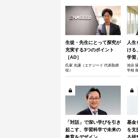
生徒・先生にとって探究が
人生
充実する3つのポイント
ける
［AD］
学習
氏家 光謙（エナジード 代表取締
池谷 
役）
学校 
「対話」で深い学びを引き
基金
起こす、学習科学で未来の
を支
教育をデザイン
る研