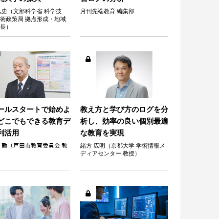
弘史（文部科学省 科学技
月刊先端教育 編集部
術政策局 拠点形成・地域
長）
ールスタートで始めよ
教え方と学び方のログを分
どこでもできる教育デ
析し、効率の良い個別最適
利活用
な教育を実現
 勤（戸田市教育委員会 教
緒方 広明（京都大学 学術情報メ
ディアセンター 教授）