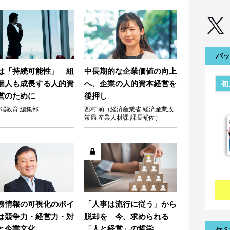
バッ
は「持続可能性」 組
中長期的な企業価値の向上
個人も成長する人的資
へ、企業の人的資本経営を
初
営のために
後押し
端教育 編集部
西村 萌（経済産業省 経済産業政
策局 産業人材課 課長補佐）
務情報の可視化のポイ
「人事は流行に従う」から
は競争力・経営力・対
脱却を 今、求められる
と企業文化
「人と経営」の哲学
セミ