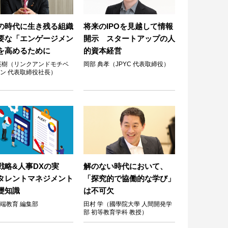
の時代に生き残る組織
将来のIPOを見越して情報
要な「エンゲージメン
開示 スタートアップの人
を高めるために
的資本経営
英樹（リンクアンドモチベ
岡部 典孝（JPYC 代表取締役）
ン 代表取締役社長）
戦略&人事DXの実
解のない時代において、
タレントマネジメント
「探究的で協働的な学び」
礎知識
は不可欠
端教育 編集部
田村 学（國學院大學 人間開発学
部 初等教育学科 教授）