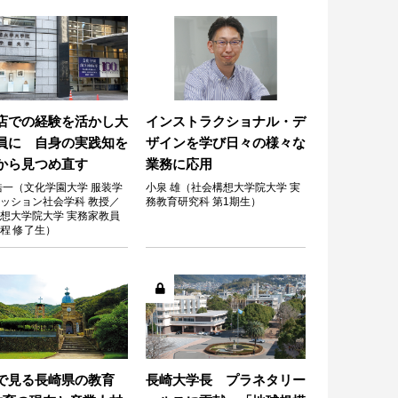
店での経験を活かし大
インストラクショナル・デ
員に 自身の実践知を
ザインを学び日々の様々な
から見つめ直す
業務に応用
浩一（文化学園大学 服装学
小泉 雄（社会構想大学院大学 実
ッション社会学科 教授／
務教育研究科 第1期生）
想大学院大学 実務家教員
程 修了生）
で見る長崎県の教育
長崎大学長 プラネタリー