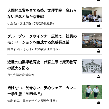
人間的気質を育てる塾、文理学院 変わら
ない理念と新たな挑戦
小倉 勤（文理学院 代表取締役社長）
グループワークやインナー広報で、社員の
モチベーションを醸成する急成長企業
田邊 征治（はくばく 取締役管理本部長）
近世の山梨県教育史 代官主導で庶民教育
の拡大を図る
月刊先端教育 編集部
透けない、見せない、安心ウェア カンコ
ー学生服「MIENNE」
矢島 進二（日本デザイン振興会 理事）