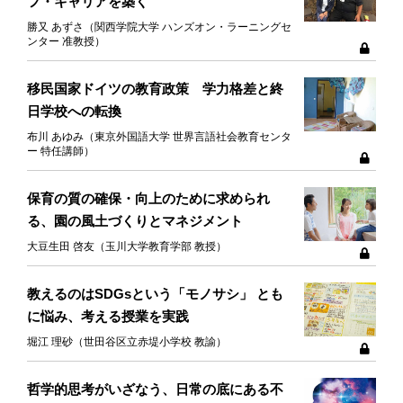
フ・キャリアを築く
勝又 あずさ（関西学院大学 ハンズオン・ラーニングセ
ンター 准教授）
移民国家ドイツの教育政策 学力格差と終
日学校への転換
布川 あゆみ（東京外国語大学 世界言語社会教育センタ
ー 特任講師）
保育の質の確保・向上のために求められ
る、園の風土づくりとマネジメント
大豆生田 啓友（玉川大学教育学部 教授）
教えるのはSDGsという「モノサシ」 とも
に悩み、考える授業を実践
堀江 理砂（世田谷区立赤堤小学校 教諭）
哲学的思考がいざなう、日常の底にある不