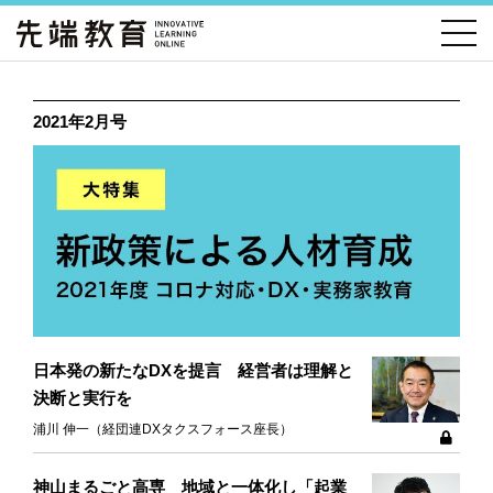
2021年2月号
日本発の新たなDXを提言 経営者は理解と
決断と実行を
浦川 伸一（経団連DXタクスフォース座長）
神山まるごと高専 地域と一体化し「起業