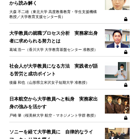
から読み解く
大森 不二雄（東北大学 高度教養教育・学生支援機構
教授／大学教育支援センター長）
大学教員の就職プロセス分析 実務家出身
者に求められる努力とは
葛城 浩一（香川大学 大学教育基盤センター 准教授）
社会人が大学教員になる方法 実践者が語
る苦労と成功ポイント
後藤 和也（山形県立米沢女子短期大学 准教授）
日本航空から大学教員へと転身 実務家出
身の強みを活かす
戸崎 肇（桜美林大学 航空・マネジメント学群 教授）
ソニーを経て大学教員に 自律的なライ