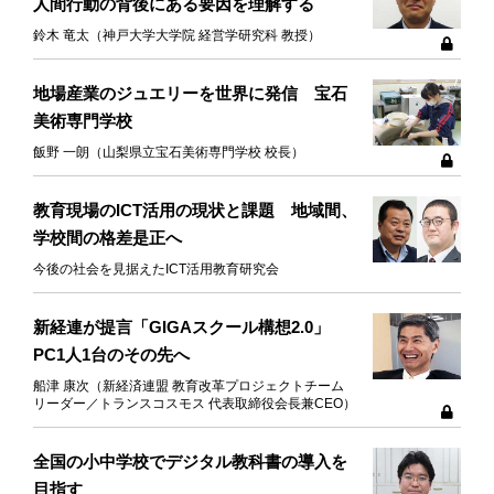
人間行動の背後にある要因を理解する
鈴木 竜太（神戸大学大学院 経営学研究科 教授）
地場産業のジュエリーを世界に発信 宝石
美術専門学校
飯野 一朗（山梨県立宝石美術専門学校 校長）
教育現場のICT活用の現状と課題 地域間、
学校間の格差是正へ
今後の社会を見据えたICT活用教育研究会
新経連が提言「GIGAスクール構想2.0」
PC1人1台のその先へ
船津 康次（新経済連盟 教育改革プロジェクトチーム
リーダー／トランスコスモス 代表取締役会長兼CEO）
全国の小中学校でデジタル教科書の導入を
目指す