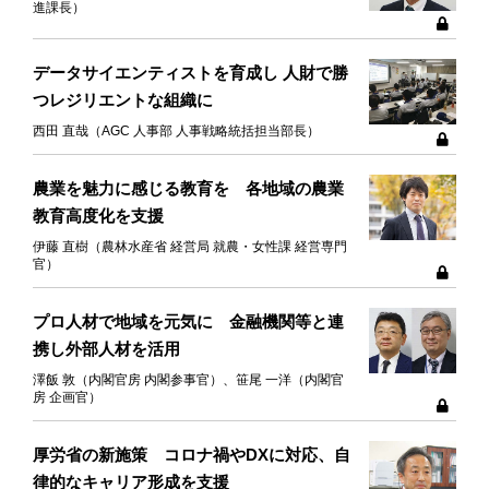
進課長）
データサイエンティストを育成し 人財で勝
つレジリエントな組織に
西田 直哉（AGC 人事部 人事戦略統括担当部長）
農業を魅力に感じる教育を 各地域の農業
教育高度化を支援
伊藤 直樹（農林水産省 経営局 就農・女性課 経営専門
官）
プロ人材で地域を元気に 金融機関等と連
携し外部人材を活用
澤飯 敦（内閣官房 内閣参事官）、笹尾 一洋（内閣官
房 企画官）
厚労省の新施策 コロナ禍やDXに対応、自
律的なキャリア形成を支援