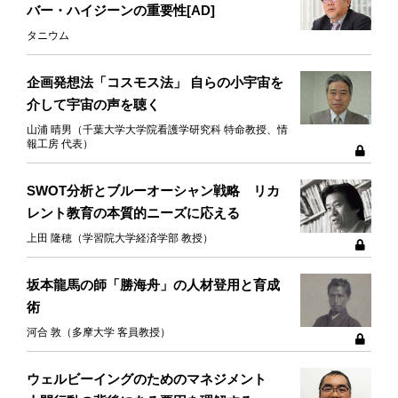
バー・ハイジーンの重要性[AD]
タニウム
企画発想法「コスモス法」 自らの小宇宙を
介して宇宙の声を聴く
山浦 晴男（千葉大学大学院看護学研究科 特命教授、情
報工房 代表）
SWOT分析とブルーオーシャン戦略 リカ
レント教育の本質的ニーズに応える
上田 隆穂（学習院大学経済学部 教授）
坂本龍馬の師「勝海舟」の人材登用と育成
術
河合 敦（多摩大学 客員教授）
ウェルビーイングのためのマネジメント