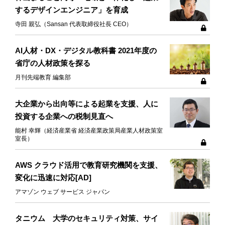
するデザインエンジニア」を育成
寺田 親弘（Sansan 代表取締役社長 CEO）
AI人材・DX・デジタル教科書 2021年度の
省庁の人材政策を探る
月刊先端教育 編集部
大企業から出向等による起業を支援、人に
投資する企業への税制見直へ
能村 幸輝（経済産業省 経済産業政策局産業人材政策室
室長）
AWS クラウド活用で教育研究機関を支援、
変化に迅速に対応[AD]
アマゾン ウェブ サービス ジャパン
タニウム 大学のセキュリティ対策、サイ