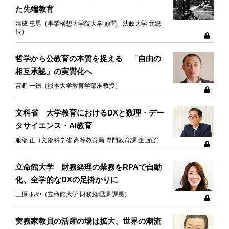
た先端教育
清成 忠男（事業構想大学院大学 顧問、法政大学 元総
長）
哲学から公教育の本質を捉える 「自由の
相互承認」の実質化へ
苫野 一徳（熊本大学教育学部准教授）
文科省 大学教育におけるDXと数理・デー
タサイエンス・AI教育
服部 正（文部科学省 高等教育局 専門教育課 企画官）
立命館大学 財務経理の業務をRPAで自動
化、全学的なDXの足掛かりに
三原 あや（立命館大学 財務経理課 課長）
実務家教員の活躍の場は拡大、世界の潮流