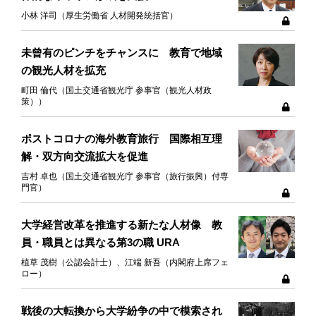
小林 洋司（厚生労働省 人材開発統括官）
未曾有のピンチをチャンスに 教育で地域
の観光人材を拡充
町田 倫代（国土交通省観光庁 参事官（観光人材政
策））
ポストコロナの海外教育旅行 国際相互理
解・双方向交流拡大を促進
吉村 卓也（国土交通省観光庁 参事官（旅行振興）付専
門官）
大学経営改革を推進する新たな人材像 教
員・職員とは異なる第3の職 URA
植草 茂樹（公認会計士）、江端 新吾（内閣府上席フェ
ロー）
戦後の大転換から大学紛争の中で模索され