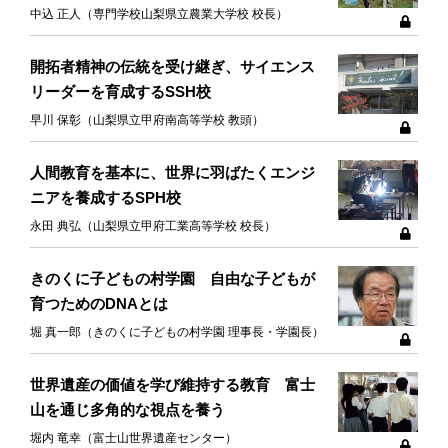
中込 正人（専門学校山梨県立農業大学校 校長）
開拓者精神の伝統を受け継ぎ、サイエンス
リーダーを育成するSSH校
早川 保彰（山梨県立甲府南高等学校 教頭）
人間教育を基本に、世界に羽ばたくエンジ
ニアを養成するSPH校
永田 典弘（山梨県立甲府工業高等学校 校長）
きのくに子どもの村学園 自由な子どもが
育つためのDNAとは
堀 真一郎（きのくに子どもの村学園 理事長・学園長）
世界遺産の価値を学び維持する教育 富士
山を通じ多角的な視点を養う
堀内 竜幸（富士山世界遺産センター）