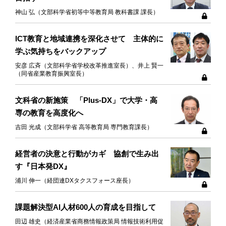
神山 弘（文部科学省初等中等教育局 教科書課 課長）
ICT教育と地域連携を深化させて 主体的に
学ぶ気持ちをバックアップ
安彦 広斉（文部科学省学校改革推進室長）、井上 賢一
（同省産業教育振興室長）
文科省の新施策 「Plus-DX」で大学・高
専の教育を高度化へ
吉田 光成（文部科学省 高等教育局 専門教育課長）
経営者の決意と行動がカギ 協創で生み出
す『日本発DX』
浦川 伸一（経団連DXタクスフォース座長）
課題解決型AI人材600人の育成を目指して
田辺 雄史（経済産業省商務情報政策局 情報技術利用促