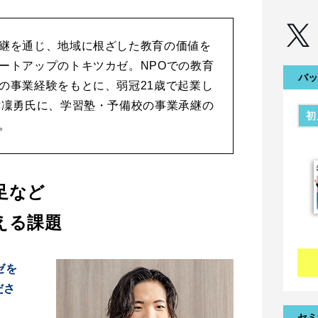
継を通じ、地域に根ざした教育の価値を
ートアップのトキツカゼ。NPOでの教育
バッ
の事業経験をもとに、弱冠21歳で起業し
津凜勇氏に、学習塾・予備校の事業承継の
初
。
足など
える課題
ゼを
ださ
セミ