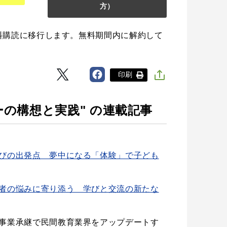
方）
料購読に移行します。無料期間内に解約して
印刷
ーの構想と実践" の連載記事
びの出発点 夢中になる「体験」で子ども
者の悩みに寄り添う 学びと交流の新たな
事業承継で民間教育業界をアップデートす