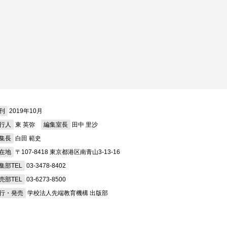
刊
2019年10月
行人
東 英弥
編集室長
田中 里沙
集長
白田 範史
在地
〒107-8418 東京都港区南青山3-13-16
集部TEL
03-3478-8402
売部TEL
03-6273-8500
行・発売
学校法人先端教育機構 出版部