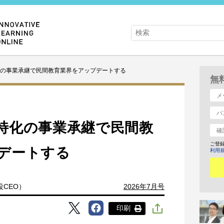
の事業承継で民間教育業界をアップデートする
無
特化の事業承継で民間教
ご登
デートする
利用
役CEO）
2026年7月号
印刷