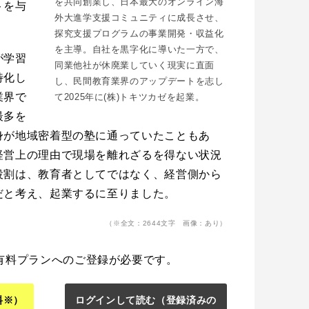
を共同創業し、日本最大のオンライン海
トを与
外大進学支援コミュニティに成長させ、
。
探究支援プログラムの事業開発・収益化
を主導。自社を黒字化に導いた一方で、
が学習
同業他社が休廃業していく現実に直面
特化し
し、民間教育業界のアップデートを志し
業界で
て2025年に(株)トキツカゼを起業。
最多を
身が地域密着型の塾に通っていたこともあ
経営上の理由で現場を離れざるを得ない状況
役割は、教育者としてではなく、経営側から
だと考え、起業するに至りました。
（※全文：2644文字 画像：あり）
有料プランへのご登録が必要です。
料※）
ログインして読む
（登録済みの