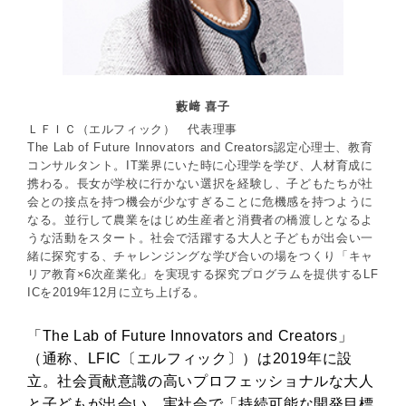
藪﨑 喜子
ＬＦＩＣ（エルフィック） 代表理事
The Lab of Future Innovators and Creators認定心理士、教育
コンサルタント。IT業界にいた時に心理学を学び、人材育成に
携わる。長女が学校に行かない選択を経験し、子どもたちが社
会との接点を持つ機会が少なすぎることに危機感を持つように
なる。並行して農業をはじめ生産者と消費者の橋渡しとなるよ
うな活動をスタート。社会で活躍する大人と子どもが出会い一
緒に探究する、チャレンジングな学び合いの場をつくり「キャ
リア教育×6次産業化」を実現する探究プログラムを提供するLF
ICを2019年12月に立ち上げる。
「The Lab of Future Innovators and Creators」
（通称、LFIC〔エルフィック〕）は2019年に設
立。社会貢献意識の高いプロフェッショナルな大人
と子どもが出会い、実社会で「持続可能な開発目標