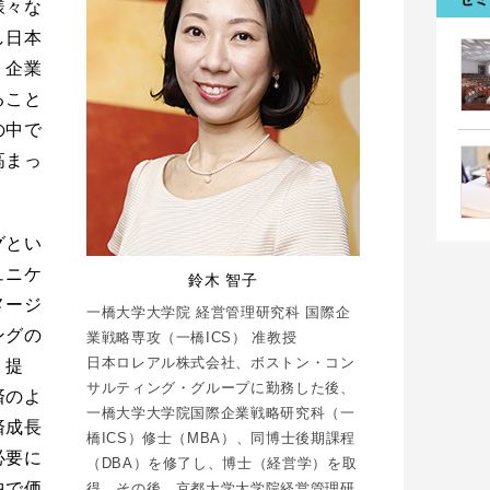
様々な
し日本
、企業
ること
の中で
高まっ
グとい
ュニケ
鈴木 智子
メージ
一橋大学大学院 経営管理研究科 国際企
ングの
業戦略専攻（一橋ICS） 准教授
日本ロレアル株式会社、ボストン・コン
、提
サルティング・グループに勤務した後、
済のよ
一橋大学大学院国際企業戦略研究科（一
済成長
橋ICS）修士（MBA）、同博士後期課程
必要に
（DBA）を修了し、博士（経営学）を取
中で価
得。その後、京都大学大学院経営管理研