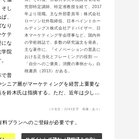
究部特定講師、特定准教授を経て、2017
。そし
年より現職。主な外部委員等：株式会社
れば、
ローソン社外取締役、日本ペイントホー
ばなり
ルディングス株式会社アドバイザー、日
ーケテ
本マーケティング学会理事など。国内外
の学術雑誌で、多数の研究論文を発表。
要にな
主な著作に、『イノベーションの普及に
大学院
おける正当化とフレーミングの役割 ―
す。
「自分へのご褒美」消費の事例から』白
桃書房（2013）がある。
本で普
やシニア層がマーケティングを経営上重要な
点を鈴木氏は指摘する。ただ、近年は少し…
（※全文：2293文字 画像：あり）
有料プランへのご登録が必要です。