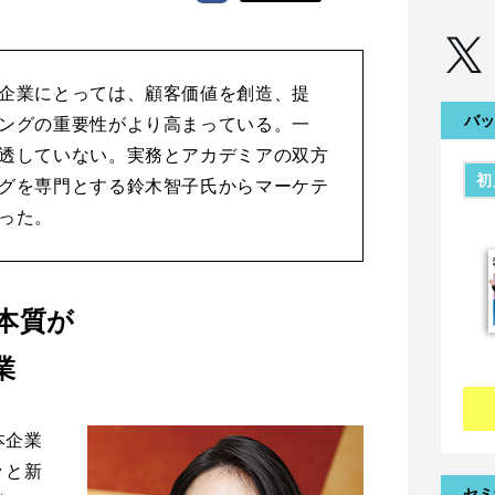
企業にとっては、顧客価値を創造、提
バッ
ングの重要性がより高まっている。一
透していない。実務とアカデミアの双方
初
グを専門とする鈴木智子氏からマーケテ
った。
本質が
業
本企業
々と新
セミ