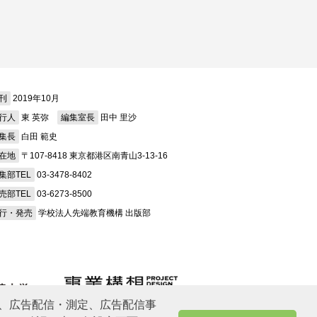
刊
2019年10月
行人
東 英弥
編集室長
田中 里沙
集長
白田 範史
在地
〒107-8418 東京都港区南青山3-13-16
集部TEL
03-3478-8402
売部TEL
03-6273-8500
行・発売
学校法人先端教育機構 出版部
、広告配信・測定、広告配信事