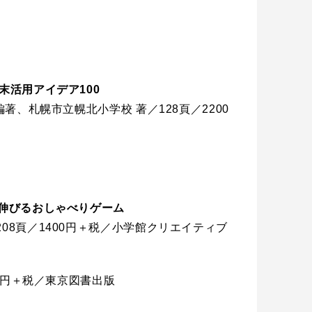
末活用アイデア100
編著、札幌市立幌北小学校 著／128頁／2200
ん伸びるおしゃべりゲーム
08頁／1400円＋税／小学館クリエイティブ
」
00円＋税／東京図書出版