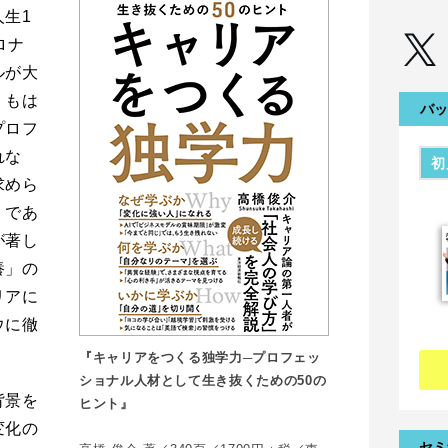
生1
ロナ
ルが大
、もは
バッ
プロフ
れな
初
求めら
」であ
が著し
養」の
リアに
ウに徹
『キャリアをつくる独学力─プロフェッ
ショナル人材として生き抜くための50の
背景を
ヒント』
変化の
セミ