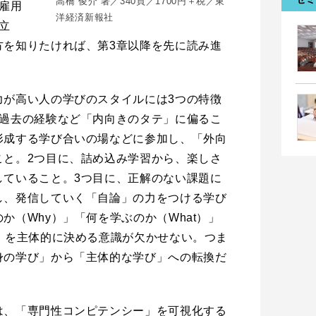
高橋 俊介 著／340頁／1700円＋税／東
雇用
洋経済新報社
立
方を知りたければ、第3章以降を先に読み進
力が高い人の学びのスタイルには3つの特徴
の過去の経験など「内向きのタテ」に偏るこ
形成する学び合いの場などに参加し、「外向
こと。2つ目に、詰め込み学習から、楽しさ
していること。3つ目に、正解のない課題に
し、発信していく「自論」の力をつける学び
か（Why）」「何を学ぶのか（What）」
」を主体的に決める意識が欠かせない。つま
身の学び」から「主体的な学び」への転換だ
は、「専門性コンピテンシー」を可視化する