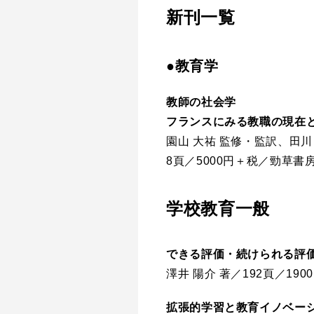
新刊一覧
●教育学
教師の社会学
フランスにみる教職の現在
園山 大祐 監修・監訳、田川 
8頁／5000円＋税／勁草書
学校教育一般
できる評価・続けられる評
澤井 陽介 著／192頁／19
拡張的学習と教育イノベー