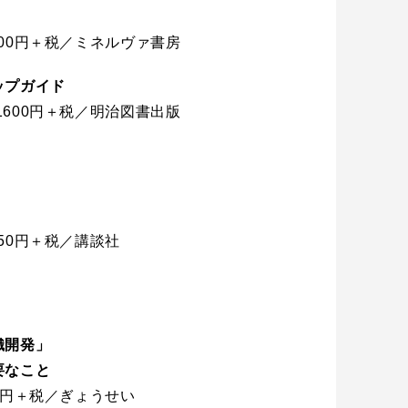
2800円＋税／ミネルヴァ書房
ップガイド
／1600円＋税／明治図書出版
850円＋税／講談社
織開発」
要なこと
00円＋税／ぎょうせい