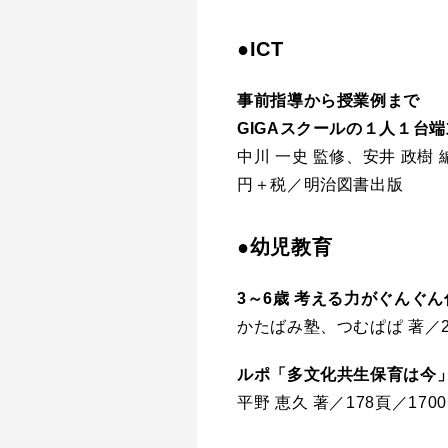
●ICT
事前指導から授業例まで
GIGAスクールの１人１台端
中川 一史 監修、安井 政樹 
円＋税／明治図書出版
●幼児教育
3～6歳 考える力がぐんぐ
かたばみ塾、つむぱぱ 著／2
ルポ「多文化共生保育は今
平野 恵久 著／178頁／17