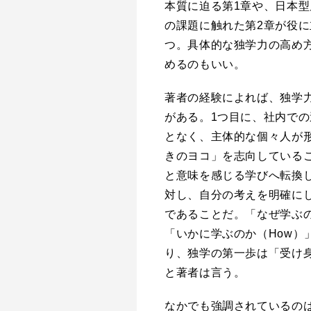
本質に迫る第1章や、日本型
の課題に触れた第2章が役に
つ。具体的な独学力の高め
めるのもいい。
著者の経験によれば、独学
がある。1つ目に、社内で
となく、主体的な個々人が
きのヨコ」を志向している
と意味を感じる学びへ転換
対し、自分の考えを明確に
であることだ。「なぜ学ぶの
「いかに学ぶのか（How）
り、独学の第一歩は「受け
と著者は言う。
なかでも強調されているの