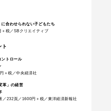
」に合わせられない子どもたち
0円＋税／SBクリエイティブ
ント
コントロール
ン
00円＋税／中央経済社
変革」の経営
年
／232頁／1600円＋税／東洋経済新報社