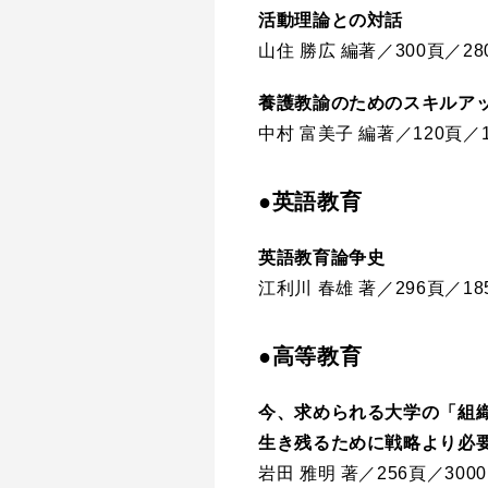
活動理論との対話
山住 勝広 編著／300頁／
養護教諭のためのスキルア
中村 富美子 編著／120頁
●英語教育
英語教育論争史
江利川 春雄 著／296頁／1
●高等教育
今、求められる大学の「組
生き残るために戦略より必
岩田 雅明 著／256頁／30