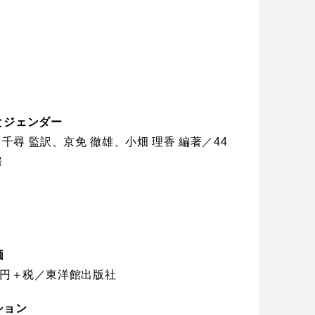
とジェンダー
千尋 監訳、京免 徹雄、小畑 理香 編著／44
房
価
00円＋税／東洋館出版社
ション