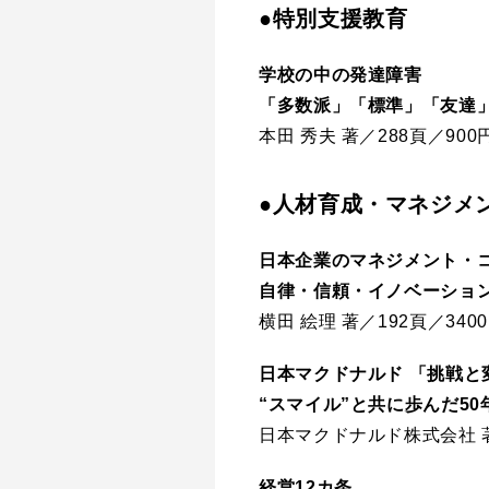
●特別支援教育
学校の中の発達障害
「多数派」「標準」「友達
本田 秀夫 著／288頁／90
●人材育成・マネジメ
日本企業のマネジメント・
自律・信頼・イノベーショ
横田 絵理 著／192頁／34
日本マクドナルド 「挑戦と
“スマイル”と共に歩んだ50
日本マクドナルド株式会社 著
経営12カ条