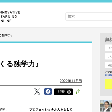
る独学力』
無
くる独学力』
ご登
利用
2022年11月号
印刷
独学」