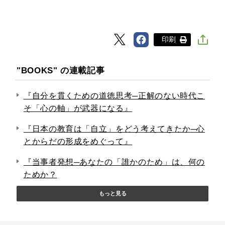
印刷
"BOOKS" の連載記事
『自分を貫くための道徳思考─正解のない時代こ
そ「心の軸」が武器になる』
『日本の教育は「自立」をどう考えてきたか─心
とからだの形成をめぐって』
『当事者発想─あなたの「誰かのため」は、何の
ためか？
もっと見る