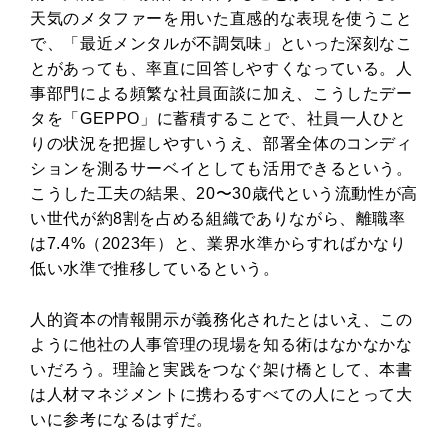
天気のメタファーを用いた直感的な表現を使うこと
で、「最近メンタルが不調気味」といった深刻なこ
とがあっても、率直に回答しやすくなっている。人
事部門による頻繁な社員面談に加え、こうしたデー
タを「GEPPO」に蓄積することで、社員一人ひと
りの状況を把握しやすいうえ、部署全体のコンディ
ションを測るサーベイとしても活用できるという。
こうした工夫の結果、20〜30歳代という流動性が高
い世代が約8割を占める組織でありながら、離職率
は7.4%（2023年）と、業界水準からすればかなり
低い水準で推移しているという。
人的資本の情報開示が義務化されたとはいえ、この
ように他社の人事管理の現場を知る術はなかなかな
いだろう。理論と実践をつなぐ架け橋として、本書
は人材マネジメントに携わるすべての人にとって大
いに参考になるはずだ。