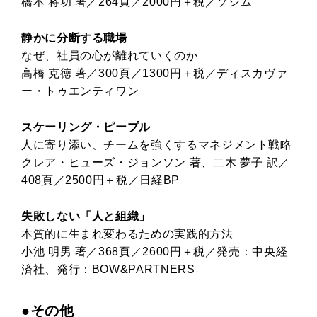
橋本 将功 著／264頁／2000円＋税／ソシム
静かに分断する職場
なぜ、社員の心が離れていくのか
高橋 克徳 著／300頁／1300円＋税／ディスカヴァ
ー・トゥエンティワン
スケーリング・ピープル
人に寄り添い、チームを強くするマネジメント戦略
クレア・ヒューズ・ジョンソン 著、二木 夢子 訳／
408頁／2500円＋税／日経BP
失敗しない「人と組織」
本質的に生まれ変わるための実践的方法
小池 明男 著／368頁／2600円＋税／発売：中央経
済社、発行：BOW&PARTNERS
●その他