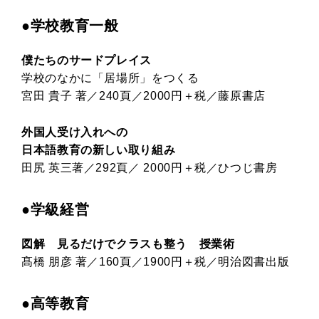
●学校教育一般
僕たちのサードプレイス
学校のなかに「居場所」をつくる
宮田 貴子 著／240頁／2000円＋税／藤原書店
外国人受け入れへの
日本語教育の新しい取り組み
田尻 英三著／292頁／ 2000円＋税／ひつじ書房
●学級経営
図解 見るだけでクラスも整う 授業術
髙橋 朋彦 著／160頁／1900円＋税／明治図書出版
●高等教育