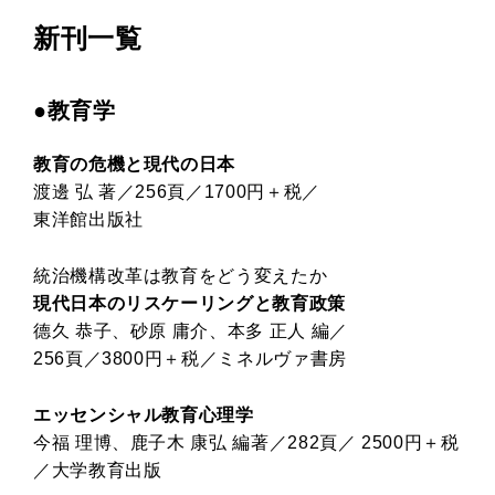
新刊一覧
●教育学
教育の危機と現代の日本
渡邊 弘 著／256頁／1700円＋税／
東洋館出版社
統治機構改革は教育をどう変えたか
現代日本のリスケーリングと教育政策
德久 恭子、砂原 庸介、本多 正人 編／
256頁／3800円＋税／ミネルヴァ書房
エッセンシャル教育心理学
今福 理博、鹿子木 康弘 編著／282頁／ 2500円＋税
／大学教育出版