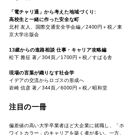
「電チャリ通」から考えた地域づくり:
高校生と一緒に作った安全な町
北村 友人、国際交通安全学会編／2400円＋税／東
京大学出版会
13歳からの進路相談 仕事・キャリア攻略編
松下 雅征 著／304頁／1700円＋税／すばる舎
現場の言葉が織りなす社会学
イデアの交流からロゴスの形成へ
岩崎 信彦 著／344頁／6000円＋税／昭和堂
注目の一冊
偏差値の高い大学卒業者ほど大企業に就職し、「ホ
ワイトカラー」のキャリアを築く者が多い。一方、