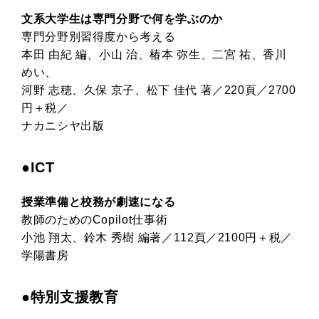
文系大学生は専門分野で何を学ぶのか
専門分野別習得度から考える
本田 由紀 編、小山 治、椿本 弥生、二宮 祐、香川
めい、
河野 志穂、久保 京子、松下 佳代 著／220頁／2700
円＋税／
ナカニシヤ出版
●ICT
授業準備と校務が劇速になる
教師のためのCopilot仕事術
小池 翔太、鈴木 秀樹 編著／112頁／2100円＋税／
学陽書房
●特別支援教育