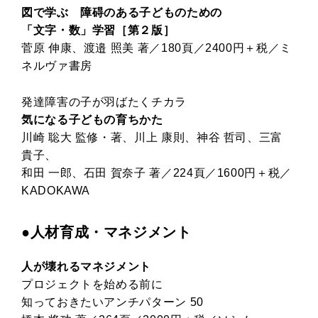
図で学ぶ 障碍のある子どものための
「文字・数」学習［第２版］
菅原 伸康、渡邉 照美 著／180頁／2400円＋税／ミ
ネルヴァ書房
発達障害の子が羽ばたくチカラ
気になる子どもの育ちかた
川崎 聡大 監修・著、川上 康則、神谷 哲司、三富
貴子、
和田 一郎、石田 賀奈子 著／224頁／1600円＋税／
KADOKAWA
●人材育成・マネジメント
人が壊れるマネジメント
プロジェクトを始める前に
知っておきたいアンチパターン 50