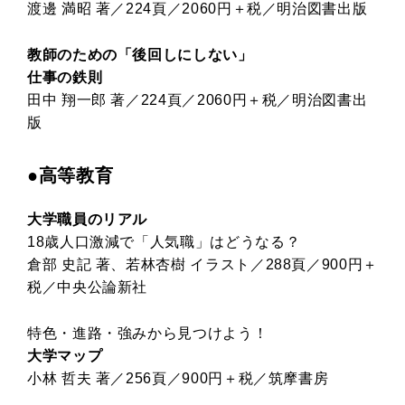
渡邊 満昭 著／224頁／2060円＋税／明治図書出版
教師のための「後回しにしない」
仕事の鉄則
田中 翔一郎 著／224頁／2060円＋税／明治図書出
版
●高等教育
大学職員のリアル
18歳人口激減で「人気職」はどうなる？
倉部 史記 著、若林杏樹 イラスト／288頁／900円＋
税／中央公論新社
特色・進路・強みから見つけよう！
大学マップ
小林 哲夫 著／256頁／900円＋税／筑摩書房