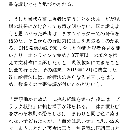
書を読むとそう気づかされる。
こうした惨状を前に著者は闘うことを決意。だが現
場の校長にかけ合っても埒が明かない。国に訴えよ
うと思い立った著者は、まずツイッターでの発信を
始めた。そこからの行動力には目を見張るものがあ
る。SNS発信の縁で知り合った仲間と記者会見を開
いたり、オンラインで集めた3万筆以上の署名を携
えて文科省に直訴したりと、現役教師にできること
は全て行った。その結果、2019年12月に成立した
改正給特法には、給特法のさらなる見直しをはじ
め、数多くの付帯決議が付いたのだという。
「定額働かせ放題」に挑む経緯を追った後には「ブ
ラック校則」に挑む様子が綴られる。一律に横並び
を求める校則の恐ろしさは、まわりと同じ色に染ま
れない子どもたちが、「自分は悪い子」と思い込ん
でしまうことだと著者は言う。無意識の同調圧力と