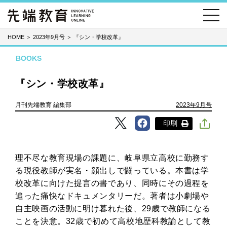
HOME
＞
2023年9月号
＞
『シン・学校改革』
BOOKS
『シン・学校改革』
月刊先端教育 編集部
2023年9月号
印刷
理不尽な教育現場の課題に、岐阜県立高校に勤務す
る現役教師が実名・顔出しで闘っている。本書は学
校改革に向けた提言の書であり、同時にその過程を
追った痛快なドキュメンタリーだ。著者は小劇場や
自主映画の活動に明け暮れた後、29歳で教師になる
ことを決意。32歳で初めて高校地歴科教諭として教