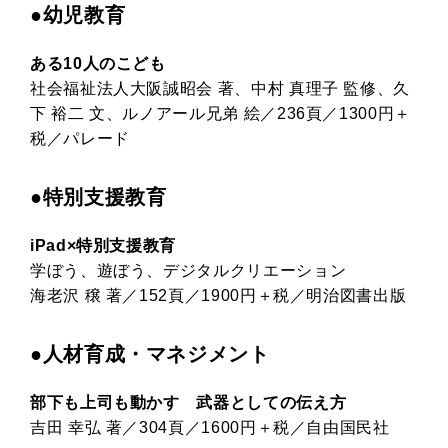
●幼児教育
ある10人のこども
社会福祉法人大阪誠昭会 著、中村 真理子 監修、久
下 裕二 文、ルノアール兄弟 絵／236頁／1300円＋
税／パレード
●特別支援教育
iPad×特別支援教育
学ぼう、遊ぼう、デジタルクリエーション
海老沢 穣 著／152頁／1900円＋税／明治図書出版
●人材育成・マネジメント
部下も上司も動かす 武器としての伝え方
吉田 幸弘 著／304頁／1600円＋税／自由国民社