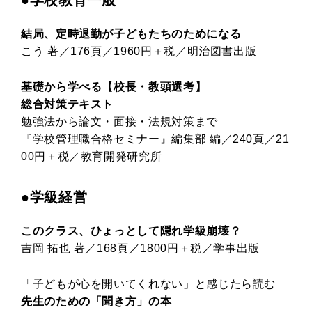
結局、定時退勤が子どもたちのためになる
こう 著／176頁／1960円＋税／明治図書出版
基礎から学べる【校長・教頭選考】
総合対策テキスト
勉強法から論文・面接・法規対策まで
『学校管理職合格セミナー』編集部 編／240頁／21
00円＋税／教育開発研究所
●学級経営
このクラス、ひょっとして隠れ学級崩壊？
吉岡 拓也 著／168頁／1800円＋税／学事出版
「子どもが心を開いてくれない」と感じたら読む
先生のための「聞き方」の本