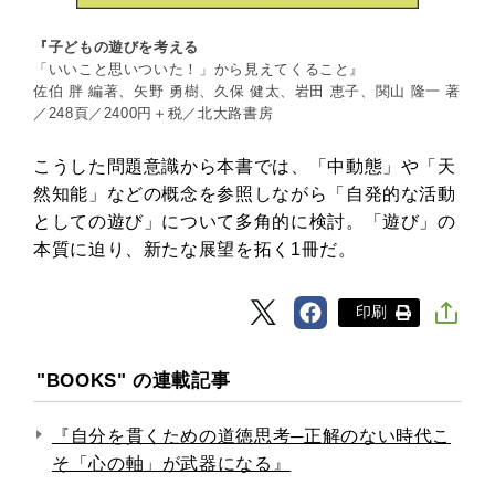
『子どもの遊びを考える
「いいこと思いついた！」から見えてくること』
佐伯 胖 編著、矢野 勇樹、久保 健太、岩田 恵子、関山 隆一 著
／248頁／2400円＋税／北大路書房
こうした問題意識から本書では、「中動態」や「天
然知能」などの概念を参照しながら「自発的な活動
としての遊び」について多角的に検討。「遊び」の
本質に迫り、新たな展望を拓く1冊だ。
印刷
"BOOKS" の連載記事
『自分を貫くための道徳思考─正解のない時代こ
そ「心の軸」が武器になる』