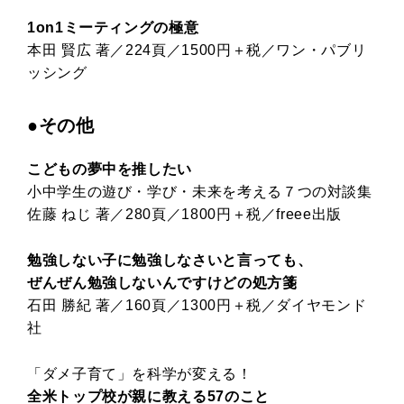
1on1ミーティングの極意
本田 賢広 著／224頁／1500円＋税／ワン・パブリ
ッシング
●その他
こどもの夢中を推したい
小中学生の遊び・学び・未来を考える７つの対談集
佐藤 ねじ 著／280頁／1800円＋税／freee出版
勉強しない子に勉強しなさいと言っても、
ぜんぜん勉強しないんですけどの処方箋
石田 勝紀 著／160頁／1300円＋税／ダイヤモンド
社
「ダメ子育て」を科学が変える！
全米トップ校が親に教える57のこと