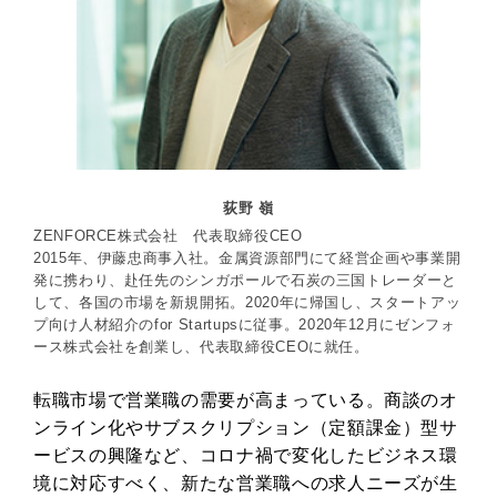
荻野 嶺
ZENFORCE株式会社 代表取締役CEO
2015年、伊藤忠商事入社。金属資源部門にて経営企画や事業開
発に携わり、赴任先のシンガポールで石炭の三国トレーダーと
して、各国の市場を新規開拓。2020年に帰国し、スタートアッ
プ向け人材紹介のfor Startupsに従事。2020年12月にゼンフォ
ース株式会社を創業し、代表取締役CEOに就任。
転職市場で営業職の需要が高まっている。商談のオ
ンライン化やサブスクリプション（定額課金）型サ
ービスの興隆など、コロナ禍で変化したビジネス環
境に対応すべく、新たな営業職への求人ニーズが生